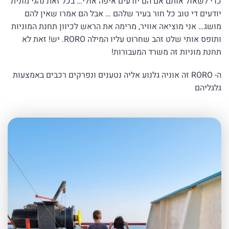
כדי לשאול אותם אם הם יודעים איפה אולי… בכל זאת נהגי מונית
יודעים די טוב כל חור בעיר שלהם … אבל הם אמרו שאין להם
מושג… אני מוציאה אוויר, מרימה את הראש לכיוון תחנת המוניות
ותופס אותי שלט זהב שחרוט עליו המילה RORO. יש! זאת לא
תחנת מוניות זה משרד המעבורות!
ה- RORO זה אוניה גלנוע אליה נטענים ונפרקים רכבים באמצעות
גלגליהם