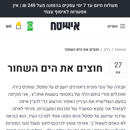
משלוח חינם עד 7 ימי עסקים בהזמנה מעל 249 ₪ | אין
אפשרות לאיסוף עצמי
0
תפריט
0
₪
Home
/
בלוג
/
חוצים את הים השחור
27
חוצים את הים השחור
אוג
חבורה של נהגי מונית גיאורגים יושבים על ספסל, שותים בירה
ואוכלים פורי בחום הלח של באטומי בשעות אחה"צ , אני מקיפה
בפעם השלישית את הבניין האפור והרעוע כדי להבין איפה
לעזאזל אני נמצא המשרד של סוכנות המעבורות. פניתי לאיזה
שיכור שיושב על ספסל והוא הפנה אותי למרכז העיר, הוא כנראה
לא האדם לשאול (-: אזרתי אומץ להיכנס לתוך מעגל נהגי המוניות