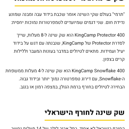
"תרמי" בעולם שקי השינה אומר שכבת בידוד עבה ומבנה שמונע
נדידת חום. שני דגמים שמיועדים לטמפרטורות נמוכות יחסית:
KingCamp Protector 400 הוא שק שינה ל-8 מעלות, שייך
לסדרת Protector של KingCamp, שנבנתה עם דגש על בידוד
יעיל ועמידות. מתאים לטיולים במדבר בעונות המעבר וללילות
קרים בצפון.
KingCamp Snowflake 400 הוא שק שינה ל-4 מעלות ממשפחת
ה-Snowflake, עם דירוג טמפרטורה נמוך יותר ובידוד גבוה.
הבחירה לטיולים בחורף ברמת הגולן, במצפה רמון או בנגב.
שק שינה לחורף הישראלי
החורף בישראל לא אחיד. בתל אביב לילה של 14 מעלות נחשב