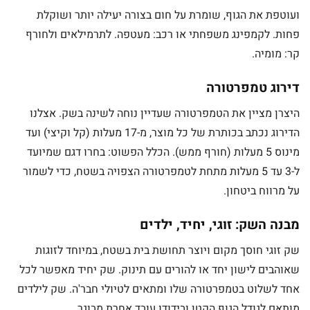
ועוטפת את הגוף, שומרת על חום בצורה יעילה יותר ושוקלת
פחות. לקמפינג משפחתי או רכב: מעטפה. לתרמילאים ולחורף
קר: מומיה.
דירוג טמפרטורה
היצרן מציין את הטמפרטורה שעדיין נוחה לשינה בשק. אצלנו
הדירוג נכתב בכותרת של כל מוצר, מ-17 מעלות (קל וקיצי) ועד
מינוס 5 מעלות (חורף ממש). הכלל הפשוט: בחרו דגם שמיועד
ל-3 עד 5 מעלות מתחת לטמפרטורה הצפויה בשטח, כדי לשמור
על מרווח ביטחון.
מבנה השק: זוגי, יחיד, ילדים
שק זוגי חוסך מקום ויוצר תחושת בית בשטח, במיוחד לזוגות
שאוהבים לישון יחד או להורים עם תינוק. שק יחיד מאפשר לכל
אחד לשלוט בטמפרטורה שלו ומתאים לטיולי חבר'ה. שק לילדים
מותאם לגודל הגוף הקטן ובידודו עובד אחרת מבוגר.