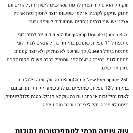
שק זוגי הוא פתרון מצוין לזוגות שאוהבים לישון יחד, להורים עם
תינוק שזקוק לקרבה, או למי שפשוט רוצה לחסוך נפח אריזה.
אצלנו יש שני דגמים נוספים שמיועדים לשימוש זוגי:
KingCamp Double Queen Size הוא שק שינה למזרן זוגי
מתנפח ל-11 מעלות שתוכנן במיוחד כדי להתאים למזרן זוגי
מתנפח בגודל Queen, כך שהשק לא מחליק ולא יוצר קמטים
מתחת לגוף. בחירה טבעית למי שמטייל ברכב ויש לו מקום לקחת
מזרן זוגי שלם.
KingCamp New Freespace 250 הוא שק שינה פלנל רחב
במיוחד ל-12 מעלות, שמתאים גם לזוג שמעדיף יותר מרחב וגם
לאדם יחיד גבוה או רחב שרוצה שק לא מגביל. בטנת פלנל פנימית,
נפתח לשמיכה, וקל ליצירת שכבת חום נעימה.
שק שינה תרמי לטמפרטורות נמוכות