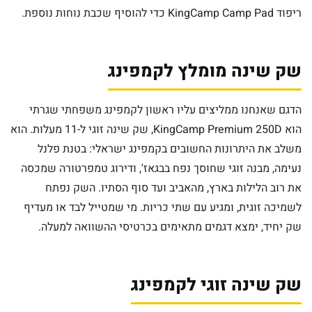
ריפוד KingCamp Camp Pad כדי להוסיף שכבת נוחות נוספת.
שק שינה מומלץ לקמפינג
הדגם שאנחנו ממליצים עליו ראשון לקמפינג משפחתי שגרתי
הוא KingCamp Premium 250D, שק שינה זוגי ל-11 מעלות. הוא
משלב את היתרונות החשובים בקמפינג ישראלי: בטנת פלנל
נעימה, מבנה זוגי שחוסך נפח בבגאז', ודירוג טמפרטורה שמכסה
את רוב הלילות בארץ, מהאביב ועד סוף הסתיו. השק נפתח
לשמיכה זוגית, ומגיע עם שתי כריות. מי שמטייל לבד או מעדיף
שק יחיד, ימצא דגמים מתאימים בכרטיסי ההשוואה למעלה.
שק שינה זוגי לקמפינג