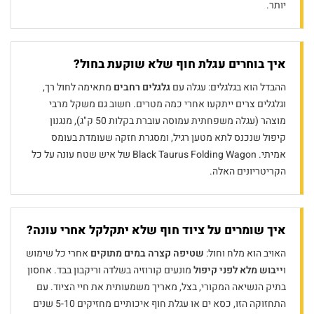
יותר.
איך בוחרים עגלת חוף שלא שוקעת בחול?
ההבדל הוא בגלגלים: עגלה עם
גלגלים רחבים
מתאימה לחול רך,
וגלגלים צרים ייתקעו אחרי כמה מטרים. חשוב גם משקל מרבי
מוצהר (עגלה משפחתית עמוסה עוברת בקלות 50 ק"ג), מנגנון
קיפול שנכנס לתא מטען רגיל, ומסגרת חזקה שעומדת בעומס
אמיתי. Black Taurus Folding Wagon של איש שטח עונה על כל
הקריטריונים האלה.
איך שומרים על ציוד חוף שלא יתקלקל אחרי עונה?
האויב הוא מלח וחול:
שטיפה קצרה במים מתוקים
אחרי כל שימוש
ו
ייבוש מלא לפני קיפול
מונעים קורוזיה בשלדה וריקבון בבד. אחסון
בתיק הנשיאה המקורי, בצל, מאריך משמעותית את חיי הציוד. עם
התחזוקה הזו, כסא ים או עגלת חוף איכותיים מחזיקים 5-10 שנים