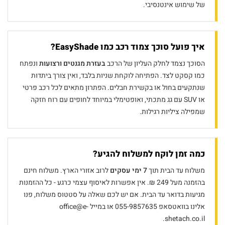
של שימוש אינטנסיבי.
איך פועל סוכך צמוד רכב כמו EasyShade?
הסוכך נצמד לחלק העליון של הרכב
בעזרת מגנטים ורצועות
ונפתח
כמו קסקט לצד. הפתיחה לוקחת שניות בלבד, ואין צורך ביתדות
שנתקעים בחול או בקשירת חבלים. הפתרון מתאים לכל רכב פרטי
או SUV עם גג מתכתי, ואופטימלי במיוחד לחופים עם רוח חזקה
שמפילה ציליות רגילות.
כמה זמן לוקח למשלוח להגיע?
משלוח עד הבית תוך
7 ימי עסקים
לרוב אזורי הארץ. משלוח חינם
בהזמנה מעל 249 ₪. אין אפשרות לאיסוף עצמי כרגע - כל ההזמנות
מגיעות בדואר עד הבית. אם יש לכם שאלה על סטטוס משלוח, פנו
אלינו בוואטסאפ 055-9857635 או במייל office@e-
shetach.co.il.