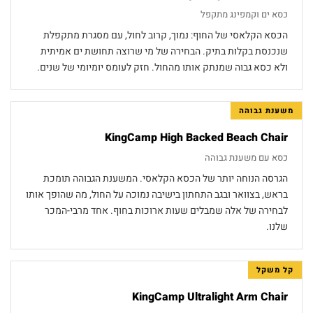
כסא ים וקמפינג מתקפל
הכסא הקלאסי של החוף: נמוך, קרוב לחול, עם מסגרת מתקפלת
שנכנסת בקלות בתיק. הבחירה של מי שרוצה תחושת ים אמיתית
ולא כסא גבוה שמנתק אותו מהחול. חזק לעומס יומיומי של שנים.
משענת גבוהה
KingCamp High Backed Beach Chair
כסא עם משענת גבוהה
הגרסה הנוחה יותר של הכסא הקלאסי. המשענת הגבוהה תומכת
בראש, בצוואר ובגב התחתון בישיבה נמוכה על החול, מה שהופך אותו
לבחירה של אלה שמבלים שעות ארוכות בחוף. אחד מרבי-המכר
שלנו.
קל משקל
KingCamp Ultralight Arm Chair