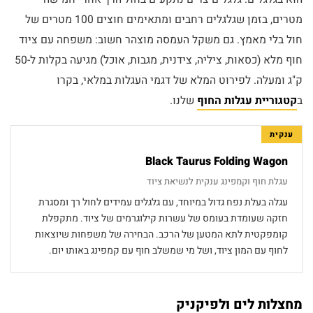
מטרים, בזמן שגלגלים רחבים ומתאימים חוצים 100 מטרים של
חול בלי מאמץ. גם משקל העמסה מוצהר חשוב: משפחה עם ציוד
חוף מלא (כסאות, ציליה, צידנית, מגבות, אוכל) מגיעה בקלות ל-50
ק"ג ומעלה. לפירוט המלא של דגמי העגלות במלאי, בקרו
ב
קטגוריית עגלות החוף
שלנו.
ענקית
Black Taurus Folding Wagon
עגלת חוף וקמפינג ענקית לנשיאת ציוד
עגלה בעלת נפח גדול במיוחד, עם גלגלים עמידים לחול רך ומסגרת
חזקה שעומדת בעומס של עשרות קילוגרמים של ציוד. מתקפלת
קומפקטית לתא המטען של הרכב. הבחירה של משפחות שיוצאות
לחוף עם המון ציוד, ושל מי שמשלב חוף עם קמפינג באותו יום.
מחצלות לים ולפיקניק