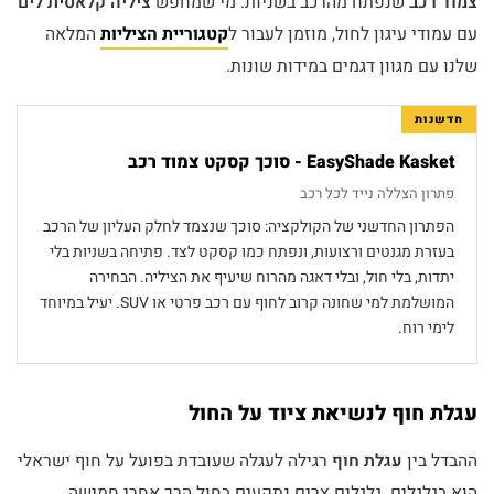
צמוד רכב
שנפתח מהרכב בשניות. מי שמחפש
ציליה קלאסית לים
עם עמודי עיגון לחול, מוזמן לעבור ל
קטגוריית הציליות
המלאה
שלנו עם מגוון דגמים במידות שונות.
חדשנות
EasyShade Kasket - סוכך קסקט צמוד רכב
פתרון הצללה נייד לכל רכב
הפתרון החדשני של הקולקציה: סוכך שנצמד לחלק העליון של הרכב
בעזרת מגנטים ורצועות, ונפתח כמו קסקט לצד. פתיחה בשניות בלי
יתדות, בלי חול, ובלי דאגה מהרוח שיעיף את הציליה. הבחירה
המושלמת למי שחונה קרוב לחוף עם רכב פרטי או SUV. יעיל במיוחד
לימי רוח.
עגלת חוף לנשיאת ציוד על החול
ההבדל בין
עגלת חוף
רגילה לעגלה שעובדת בפועל על חוף ישראלי
הוא בגלגלים. גלגלים צרים נתקעים בחול הרך אחרי חמישה