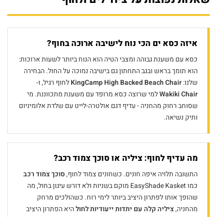
איזה כסא ים הכי נוח לישיבה ארוכה בחוף?
כסא עם משענת גבוהה ומצבי הטיה הוא הנוח ביותר לשעות ארוכות:
הוא תומך בראש ובגב התחתון גם בישיבה נמוכה על החול. הבחירה
שלנו:
KingCamp High Backed Beach Chair
לחוף רגיל, ו-
Wakiki Chair
למי שרוצה כסא מרופד עם משענת מתכווננת. מי
שסוחב רחוק מהחניה - עדיף דגם אולטרה-לייט עם שלדת אלומיניום
ותיק נשיאה.
מה עדיף לחוף: ציליה או סוכך צמוד רכב?
התשובה תלויה איפה חונים. כשחונים צמוד לחוף,
סוכך צמוד רכב
כמו EasyShade Kasket מוקם בשניות ולא דורש עיגון בחול, מה
שהופך אותו לפתרון היציב ביותר לימי רוח. כשהולכים מרחק
מהחניה,
ציליה קלה עם יתדות ייעודיות לחול
היא הפתרון היציב