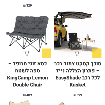
₪
329
סוכך קסקט צמוד רכב
כסא זוגי מרופד –
– פתרון הצללה נייד
ספה לשטח
לכל רכב EasyShade
KingCamp Lemon
Double Chair
Kasket
₪
489
₪
599