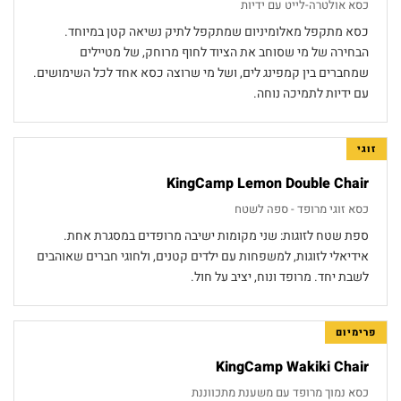
כסא אולטרה-לייט עם ידיות
כסא מתקפל מאלומיניום שמתקפל לתיק נשיאה קטן במיוחד.
הבחירה של מי שסוחב את הציוד לחוף מרוחק, של מטיילים
שמחברים בין קמפינג לים, ושל מי שרוצה כסא אחד לכל השימושים.
עם ידיות לתמיכה נוחה.
זוגי
KingCamp Lemon Double Chair
כסא זוגי מרופד - ספה לשטח
ספת שטח לזוגות: שני מקומות ישיבה מרופדים במסגרת אחת.
אידיאלי לזוגות, למשפחות עם ילדים קטנים, ולחוגי חברים שאוהבים
לשבת יחד. מרופד ונוח, יציב על חול.
פרימיום
KingCamp Wakiki Chair
כסא נמוך מרופד עם משענת מתכווננת