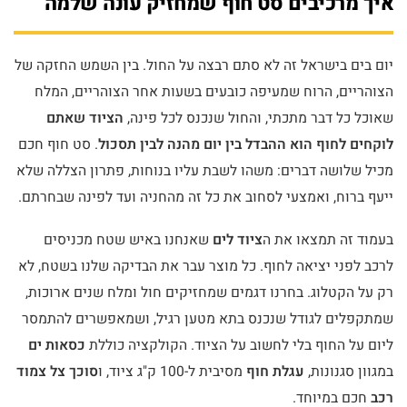
איך מרכיבים סט חוף שמחזיק עונה שלמה
יום בים בישראל זה לא סתם רבצה על החול. בין השמש החזקה של
הצוהריים, הרוח שמעיפה כובעים בשעות אחר הצוהריים, המלח
שאוכל כל דבר מתכתי, והחול שנכנס לכל פינה,
הציוד שאתם
לוקחים לחוף הוא ההבדל בין יום מהנה לבין תסכול
. סט חוף חכם
מכיל שלושה דברים: משהו לשבת עליו בנוחות, פתרון הצללה שלא
ייעף ברוח, ואמצעי לסחוב את כל זה מהחניה ועד לפינה שבחרתם.
בעמוד זה תמצאו את ה
ציוד לים
שאנחנו באיש שטח מכניסים
לרכב לפני יציאה לחוף. כל מוצר עבר את הבדיקה שלנו בשטח, לא
רק על הקטלוג. בחרנו דגמים שמחזיקים חול ומלח שנים ארוכות,
שמתקפלים לגודל שנכנס בתא מטען רגיל, ושמאפשרים להתמסר
ליום על החוף בלי לחשוב על הציוד. הקולקציה כוללת
כסאות ים
במגוון סגנונות,
עגלת חוף
מסיבית ל-100 ק"ג ציוד, ו
סוכך צל צמוד
רכב
חכם במיוחד.