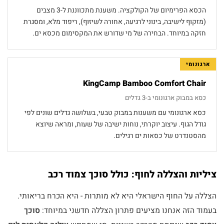
הכסא הפרימיום של הקולקציה. משענת מתכווננת ל-3 מצבים
(מזקוף לישיבה, בינוני לרגיעה, אחורה לשיזוף), ריפוד מלא, ומסגרת
חזקה במיוחד. הבחירה של מי שדורש את המקסימום מכסא ים.
ארגונומי
KingCamp Bamboo Comfort Chair
כסא במבוק ארגונומי ב-3 גדלים
כסא ארגונומי עם משענות במבוק טבעי, בשלושה גדלים שונים לפי
גודל הגוף. עיצוב יוקרתי, נוחות ישיבה של שעות, ומראה שיוצא
מהסטנדרט של כסאות ים רגילים.
ציליות והצללה לחוף: כולל סוכך צמוד רכב
הצללה על החוף הישראלי היא לא מותרות - היא הכרח בריאותי.
בעמוד הזה אנחנו מציעים פתרון הצללה חדשני במיוחד:
סוכך