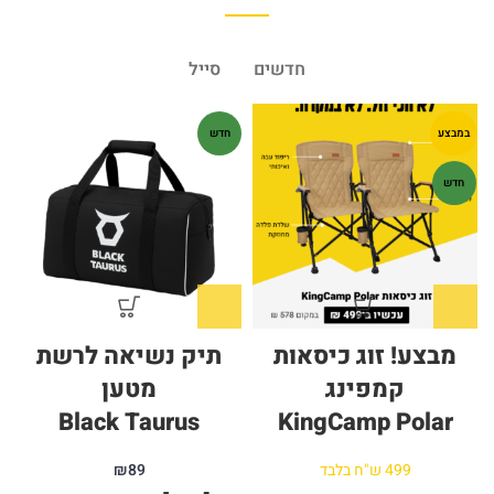
חדשים
סייל
במבצע
חדש
חדש
מבצע! זוג כיסאות
תיק נשיאה לרשת
קמפינג
מטען
Black Taurus
KingCamp Polar
499 ש"ח בלבד
89
₪