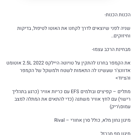
הכנות הכנות-
שניה לפני שיוצאים לדרך לקחנו את האוטו לטיפול, בדיקות
וחיזוקים..
מבחינת הרכב עצמו-
את הקמפר בחרנו להתקין על טויוטה
היילקס 2022 2.5L אוטומט
אדוונצ'ר שעשינו לה התאמות לשטח ולמשקל של הקמפר
והציוד>
מתלים – קפיצים ובולמים EFS עם כריות אוויר (כרגע בתהליך
רישוי) עם לחץ אוויר משתנה (כדי להתאים את המתלה למצב
עמוס\ריק)
מיגון גחון מלא, כולל סרן אחורי – Rival
מיגון סף מברזל