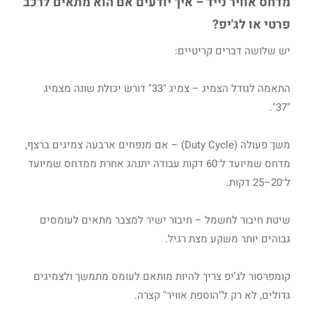
מדחס אוויר נייד – איך יודעים אם הוא מתאים לרכב
פרטי או לג'יפ?
יש שלושה דברים קריטיים:
התאמה לגודל הצמיג – צמיג "33" דורש יכולת שונה מצמיג
"37".
משך פעולה (Duty Cycle) – אם מנפחים ארבעה צמיגים ברצף,
מדחס שמיועד ל־60 דקות עבודה יתנהג אחרת ממדחס שמיועד
ל־20–25 דקות.
שיטת חיבור לחשמל – חיבור ישיר למצבר מתאים לעומסים
גבוהים יותר משקע מצת רגיל.
קומפרסור לג'יפ צריך להיות מותאם לעומס מתמשך ולצמיגים
גדולים, לא רק ל"הוספת אוויר" קצרה.