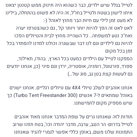
לטייל בגלל שיש ילדים, כבר כשהוא היה תינוק ממש קטנטן יצאנו
איתו לישון בשטח ולטייל בחו"ל, זה היה לא פשוט בהתחלה, בילינו
לא מעט זמן לילי עם חיות הבר מחוץ לאוהל (-:
לאט לאט זה הפך להיות יותר ויותר קל , גם כשהצטרפו יערה
ואח"כ נטע למשפחה.. כל השהייה מחוץ לבית והטיולים הפכו
להיות גם לילדים וגם לנו דבר שבשגרה וכולנו למדנו להסתדר בכל
זמן בכל מקום
הספקנו לטייל עם הילדים כמעט בכל הארץ, בהודו, תאילנד,
ספרד, פורטוגל, רומניה, אוסטריה, ירדן וגם סיני (כן, אנחנו יודעים
גם לעשות קצת בטן גב, סוג של…)
אנחנו אוהבים לשלב טיולי 4X4 עם טיולים רגליים. אנחנו ישנים
באוהל שמתאים ל-7 אנשים (
Turbo Tent Freestander 300
) כך
שיש מספיק מקום לחמישתנו.
תודות לזה שאנחנו גרים על שפת המדבר אנחנו מאוד אוהבים
לטייל בדרום- הר הנגב, ערבה, מדבר יהודה וכו', בטח תזהו שרוב
התמונות שלנו משם, באופן כללי אפשר לגמרי להגיד שאנחנו