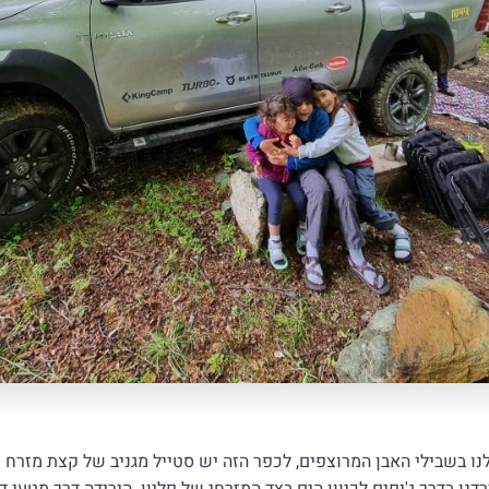
ילנו בשבילי האבן המרוצפים, לכפר הזה יש סטייל מגניב של קצת מזרח ת
נו בדרך ג'יפים לכיוון הים בצד המזרחי של פליון. הירידה דרך מטעי ד