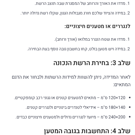
מדדו את האורך והרוחב של המסגרת שבה תוצב הרשת.
במידה והציוד שלכם חורג מגבולות הגגון, שקלו רשת גדולה יותר.
לנגררים או מטענים חיצוניים:
מדדו את שטח הנגרר במלואו (אורך ורוחב).
במידה ויש מטען בולט, קחו בחשבון גובה נוסף בעת הבחירה.
שלב 3: בחירת הרשת הנכונה
לאחר המדידה, ניתן להשוות למידות הרשתות ולבחור את הדגם
המתאים:
120×120 ס"מ – מתאים למטענים קטנים או גגוני רכב קומפקטיים.
140×180 ס"מ – אידיאלי לטנדרים בינוניים ולנגררים קטנים.
200×240 ס"מ – מיועד לנגררים גדולים ולמטענים חיצוניים כבדים.
שלב 4: התחשבות בגובה המטען