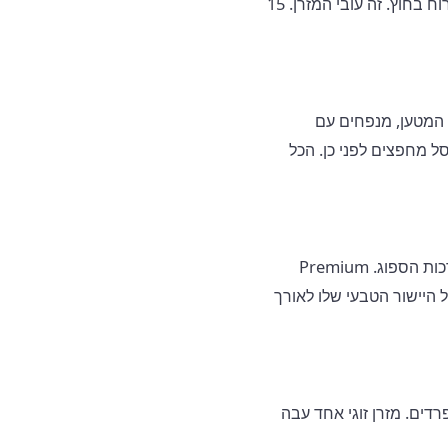
מי שיצא לקמפינג עם מזרן 7.5 ס"מ ומוצא את עצמו מסתובב כל שעתיים, זה לא השק שלכם ולא הרוח בחוץ. זה עובי המזרן. 15
מתא המטען, מנפחים עם
ל מחפצים לפני כן. הכל
מדד R-Value של מזרן שטח קובע את יכולת הבידוד, אבל עבור כאבי גב, הגורם העיקרי הוא עובי ורכות הספוג. Premium
ל היישור הטבעי שלו לאורך
ם נפרדים. מזרן זוגי אחד עבה