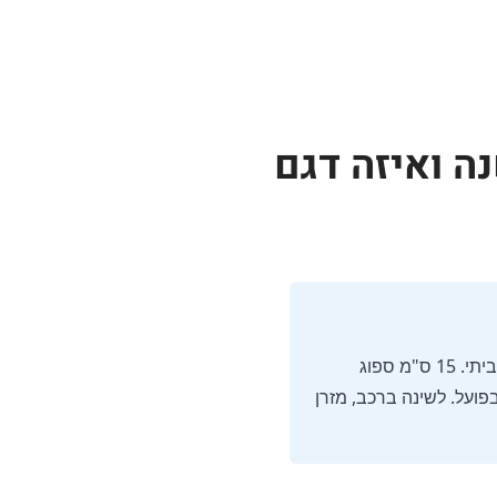
ה ואיזה דגם
מזרן שטח עבה מ-10 ס"מ ומעלה מספק בידוד תרמי טוב יותר מהקרקע ותחושה קרובה למזרן ביתי. 15 ס"מ ספוג
ועל. לשינה ברכב, מזרן