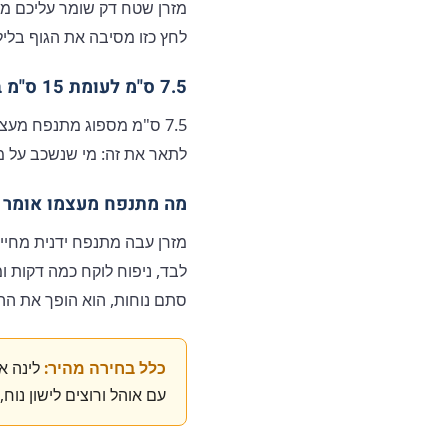
מזרן שטח דק שומר עליכם מה
לחץ כזו מסיבה את הגוף בלי
7.5 ס"מ לעומת 15 ס"מ בפועל
לתאר את זה: מי שנשכב על מזרן 15 ס"מ מתנפח מעצמו ולא ידע שהוא בשטח, לא היה מנחש שה
מה מתנפח מעצמו אומר 
מזרן עבה מתנפח ידנית מחייב
לבד, ניפוח לוקח כמה דקות ו
סתם נוחות, הוא הופך את הה
כלל בחירה מהיר:
עם אוהל ורוצים לישון נוח, Premium Super 15. שניהם פותרים בעיות שינה אמיתיות, כל אחד בהקשר של