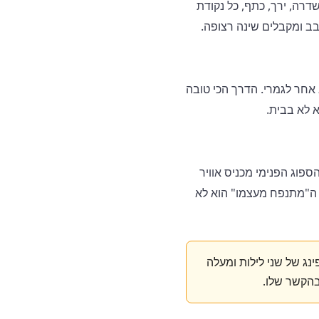
רה, ירך, כתף, כל נקודת
ב ומקבלים שינה רצופה.
מספיק לקמפינג ביחיד ולנסיעות שבהן המשקל חשוב. 15 ס"מ הוא אחר לגמרי. הדרך הכי טובה
פוג הפנימי מכניס אוויר
ון ה"מתנפח מעצמו" הוא לא
המשאבה הכלולה. קמפינג של שני לילות ומעלה