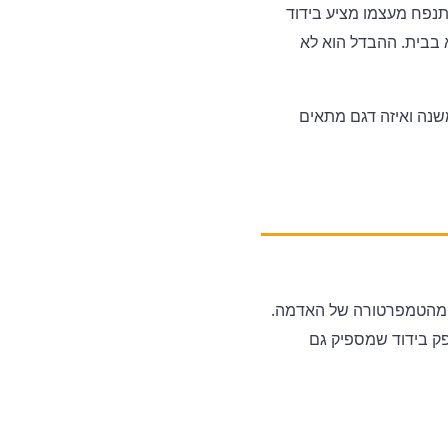
תנפח מעצמו מציע בידוד
 בבית. ההבדל הוא לא
משנה ואיזה דגם מתאים
ף מהטמפרטורה של האדמה.
 מינימלי. מ-7.5 ס"מ ומעלה הבידוד הופך ממשי. 15 ס"מ מספק בידוד שמספיק גם