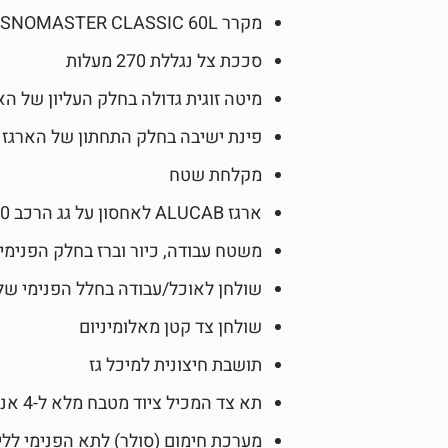
מקרר SNOMASTER CLASSIC 60L
סככת צל נגללת 270 מעלות
מיטה זוגית גדולה בחלק העליון של הא
פינת ישיבה בחלק התחתון של הארגז 
מקלחת שטח
ארגז ALUCAB לאחסון על גג הרכב 250 ליטר
משטח עבודה, כיור וברז בחלק הפנימי
שולחן לאוכל/עבודה בחלל הפנימי של
שולחן צד קטן מאלומיניום
תושבת חיצונית למיכל גז
תא צד המכיל ציוד מטבח מלא ל-4 אנשים
מערכת חימום (סולר) לתא הפנימי ללי