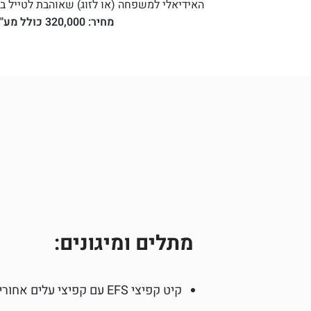
האידיאלי למשפחה (או לזוג) שאוהבת לטייל ב
מחיר: 320,000 כולל מע"מ.
מתלים ומיגונים:
קיט קפיצי EFS עם קפיצי עלים אחוריים ומערכת ייחודית להתאמת משקל העמסה בין 300 ל 800 ק"ג, בולמי EFS XTR