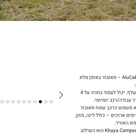
על הרכב מותקן קמפר נשלף מסוג AluCab Khaya Camper – מאובזר באופן מלא
היתרון הגדול של ה-Khaya הוא שביום יום, הקמפר נשלף, יכול לעמוד בחניה על 4
עבודה/רכב יומיומי.
הוא משמש כרכב שטח מאובזר
ם ארוכים – כולל לינה, מזון,
זג האוויר.
אנחנו מאמינים שהשילוב בין טויוטה היילקס לבין ה-Khaya Camper הוא השילוב